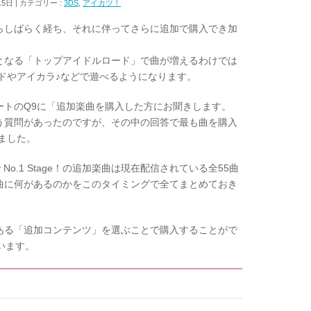
15日
カテゴリー :
3DS
,
アイカツ！
も発売からしばらく経ち、それに伴ってさらに追加で購入でき加
となる「トップアイドルロード」で曲が増えるわけでは
ドやアイカラ♪などで遊べるようになります。
のアンケートのQ9に「追加楽曲を購入した方にお聞きします。
う質問があったのですが、その中の回答で最も曲を購入
いました。
No.1 Stage！の追加楽曲は現在配信されている全55曲
曲に何があるのかをこのタイミングで全てまとめておき
ある「追加コンテンツ」を選ぶことで購入することがで
います。