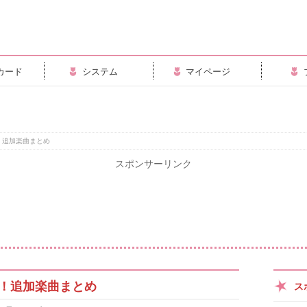
カード
システム
マイページ
ge！追加楽曲まとめ
スポンサーリンク
age！追加楽曲まとめ
ス