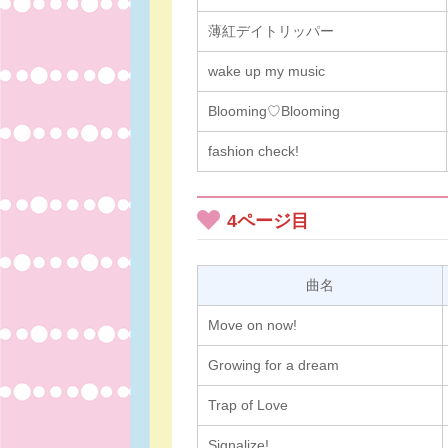
薄紅デイトリッパー
wake up my music
Blooming♡Blooming
fashion check!
4ページ目
曲名
Move on now!
Growing for a dream
Trap of Love
Signalize!