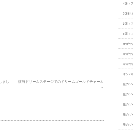
4弾（
5弾S4
5弾（
6弾（
かがや
かがや
かがや
オンパ
しまし
該当ドリームステージでのドリームゴールドチャーム
星のツ
→
星のツ
星のツ
星のツ
星のツ