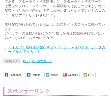
である「スターライト学園制服」と「スターライト学園ブーツ」
は過去のプロモーションカードの再収録ではあるのですが、昔に
配布されたカードのため今では入手が難しくなっていたものなの
で、ぜひゲットしておきたいです。
無料配布が行われているお店は、公式サイトのこちらに載ってい
ます。
アイカツ！の台数が1台につき40枚しかお店に配布されていない
みたいなので、お早めにどうぞ。
アイカツ！無料店頭配布キャンペーン！ – イベント | データカ
ードダス アイカツ！
投稿タグ
DCD
,
アイカツカード
Facebook
Hatena
twitter
Google+
LINE
スポンサーリンク