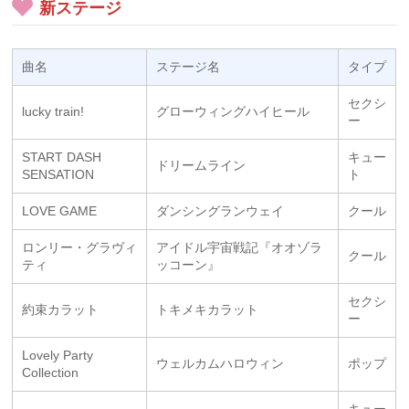
新ステージ
曲名
ステージ名
タイプ
セクシ
lucky train!
グローウィングハイヒール
ー
START DASH
キュー
ドリームライン
SENSATION
ト
LOVE GAME
ダンシングランウェイ
クール
ロンリー・グラヴィ
アイドル宇宙戦記『オオゾラ
クール
ティ
ッコーン』
セクシ
約束カラット
トキメキカラット
ー
Lovely Party
ウェルカムハロウィン
ポップ
Collection