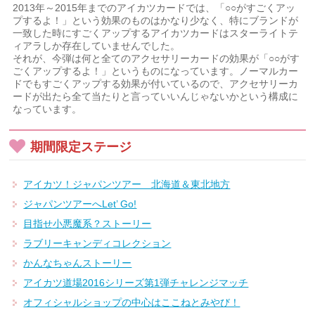
2013年～2015年までのアイカツカードでは、「○○がすごくアッ
プするよ！」という効果のものはかなり少なく、特にブランドが
一致した時にすごくアップするアイカツカードはスターライトテ
ィアラしか存在していませんでした。
それが、今弾は何と全てのアクセサリーカードの効果が「○○がす
ごくアップするよ！」というものになっています。ノーマルカー
ドでもすごくアップする効果が付いているので、アクセサリーカ
ードが出たら全て当たりと言っていいんじゃないかという構成に
なっています。
期間限定ステージ
アイカツ！ジャパンツアー 北海道＆東北地方
ジャパンツアーへLet’ Go!
目指せ小悪魔系？ストーリー
ラブリーキャンディコレクション
かんなちゃんストーリー
アイカツ道場2016シリーズ第1弾チャレンジマッチ
オフィシャルショップの中心はここねとみやび！