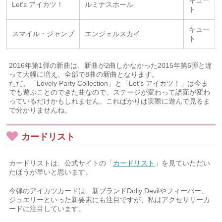
キュー
Let’s アイカツ！
ルミナスホール
ト
キュー
スマイル・ジャンプ
エンジェルスカイ
ト
2016年第1弾の新曲は、新曲が2曲しかなかった2015年第6弾と違
って大幅に増え、全部で8曲の新曲となります。
ただ、「Lovely Party Collection」と「Let’s アイカツ！」は今ま
でも遊ぶことのできた曲なので、ステージが変わって譜面が変わ
っているだけかもしれません。こればかりは実際に遊んで見るま
で分かりませんね。
カードリスト
カードリストは、公式サイトの「
カードリスト
」を見ていただい
たほうが早いと思います。
今弾のアイカツカードは、新ブランドDolly Devilやフィーバー、
ジュエリーといった新要素にも注目ですが、私はアクセサリーカ
ードに注目しています。