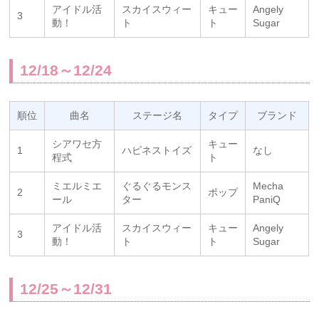
アイドル活
スカイスウィー
キュー
Angely
3
動！
ト
ト
Sugar
12/18～12/24
順位
曲名
ステージ名
タイプ
ブランド
シアワセ方
キュー
1
ハピネストイズ
なし
程式
ト
ミエルミエ
ぐるぐるモンス
Mecha
2
ポップ
ール
ター
PaniQ
アイドル活
スカイスウィー
キュー
Angely
3
動！
ト
ト
Sugar
12/25～12/31