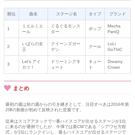
順位
曲名
ステージ名
タイプ
ブランド
ミエルミエ
ぐるぐるモンス
Mecha
1
ポップ
ール
ター
PaniQ
いばらの女
クイーンズガー
LoLi
2
クール
王
デン
GoThiC
Let’s アイ
ドリーミングキ
キュー
Dreamy
3
カツ！
ュート
ト
Crown
まとめ
最初の週は前の週からの引き継ぎとして、注目すべきは2016年第
2弾の新曲が初めて反映された翌週です。
従来はスコアアタックで一番ハイスコアが出せるステージが1位
に来るのが通例でしたが、今弾では新CMである「シアワセ方程
式」が1位にランクインし、最もハイスコアが出せるステージで