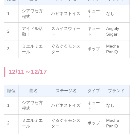
シアワセ方
キュー
1
ハピネストイズ
なし
程式
ト
アイドル活
スカイスウィー
キュー
Angely
2
動！
ト
ト
Sugar
ミエルミエ
ぐるぐるモンス
Mecha
3
ポップ
ール
ター
PaniQ
12/11～12/17
順位
曲名
ステージ名
タイプ
ブランド
シアワセ方
キュー
1
ハピネストイズ
なし
程式
ト
ミエルミエ
ぐるぐるモンス
Mecha
2
ポップ
ール
ター
PaniQ