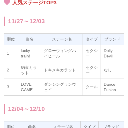
人気ステージTOP3
11/27～12/03
順位
曲名
ステージ名
タイプ
ブランド
lucky
グローウィングハ
セクシ
Dolly
1
train!
イヒール
ー
Devil
約束カラ
セクシ
2
トキメキカラット
なし
ット
ー
LOVE
ダンシングランウ
Dance
3
クール
GAME
ェイ
Fusion
12/04～12/10
順位
曲名
ステージ名
タイプ
ブランド