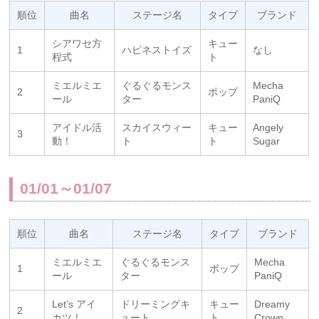
順位
曲名
ステージ名
タイプ
ブランド
シアワセ方
キュー
1
ハピネストイズ
なし
程式
ト
ミエルミエ
ぐるぐるモンス
Mecha
2
ポップ
ール
ター
PaniQ
アイドル活
スカイスウィー
キュー
Angely
3
動！
ト
ト
Sugar
01/01～01/07
順位
曲名
ステージ名
タイプ
ブランド
ミエルミエ
ぐるぐるモンス
Mecha
1
ポップ
ール
ター
PaniQ
Let’s アイ
ドリーミングキ
キュー
Dreamy
2
カツ！
ュート
ト
Crown