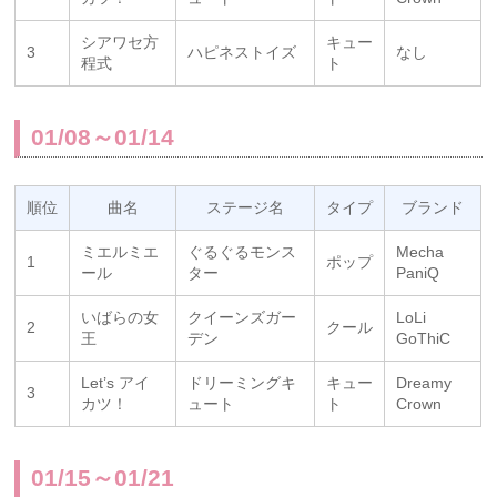
シアワセ方
キュー
3
ハピネストイズ
なし
程式
ト
01/08～01/14
順位
曲名
ステージ名
タイプ
ブランド
ミエルミエ
ぐるぐるモンス
Mecha
1
ポップ
ール
ター
PaniQ
いばらの女
クイーンズガー
LoLi
2
クール
王
デン
GoThiC
Let’s アイ
ドリーミングキ
キュー
Dreamy
3
カツ！
ュート
ト
Crown
01/15～01/21