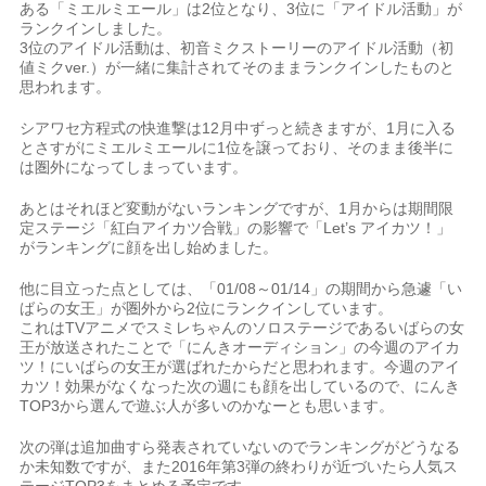
ある「ミエルミエール」は2位となり、3位に「アイドル活動」が
ランクインしました。
3位のアイドル活動は、初音ミクストーリーのアイドル活動（初
値ミクver.）が一緒に集計されてそのままランクインしたものと
思われます。
シアワセ方程式の快進撃は12月中ずっと続きますが、1月に入る
とさすがにミエルミエールに1位を譲っており、そのまま後半に
は圏外になってしまっています。
あとはそれほど変動がないランキングですが、1月からは期間限
定ステージ「紅白アイカツ合戦」の影響で「Let’s アイカツ！」
がランキングに顔を出し始めました。
他に目立った点としては、「01/08～01/14」の期間から急遽「い
ばらの女王」が圏外から2位にランクインしています。
これはTVアニメでスミレちゃんのソロステージであるいばらの女
王が放送されたことで「にんきオーディション」の今週のアイカ
ツ！にいばらの女王が選ばれたからだと思われます。今週のアイ
カツ！効果がなくなった次の週にも顔を出しているので、にんき
TOP3から選んで遊ぶ人が多いのかなーとも思います。
次の弾は追加曲すら発表されていないのでランキングがどうなる
か未知数ですが、また2016年第3弾の終わりが近づいたら人気ス