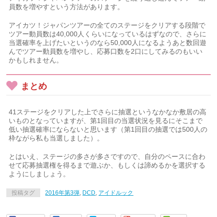
員数を増やすという方法があります。
アイカツ！ジャパンツアーの全てのステージをクリアする段階で
ツアー動員数は40,000人くらいになっているはずなので、さらに
当選確率を上げたいというのなら50,000人になるようあと数回遊
んでツアー動員数を増やし、応募口数を2口にしてみるのもいい
かもしれません。
まとめ
41ステージをクリアした上でさらに抽選というなかなか敷居の高
いものとなっていますが、第1回目の当選状況を見るにそこまで
低い抽選確率にならないと思います（第1回目の抽選では500人の
枠ながら私も当選しました）。
とはいえ、ステージの多さが多さですので、自分のペースに合わ
せて応募抽選権を得るまで遊ぶか、もしくは諦めるかを選択する
ようにしましょう。
投稿タグ
2016年第3弾
,
DCD
,
アイドルック