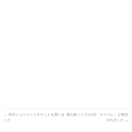
←
3DSミュージックチケットを買いま
挿入歌シングルCD「ナツコレ」が発売
した
されました
→