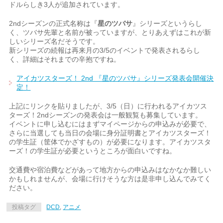
ドルらしき3人が追加されています。
2ndシーズンの正式名称は『
星のツバサ
』シリーズというらし
く、ツバサ先輩と名前が被っていますが、とりあえずはこれが新
しいシリーズ名だそうです。
新シリーズの続報は再来月の3/5のイベントで発表されるらし
く、詳細はそれまでの辛抱ですね。
アイカツスターズ！ 2nd 『星のツバサ』シリーズ発表会開催決
定！
上記にリンクを貼りましたが、3/5（日）に行われるアイカツス
ターズ！2ndシーズンの発表会は一般観覧も募集しています。
イベントに申し込むにはまずマイページからの申込みが必要で、
さらに当選しても当日の会場に身分証明書とアイカツスターズ！
の学生証（筐体でかざすもの）が必要になります。アイカツスタ
ーズ！の学生証が必要というところが面白いですね。
交通費や宿泊費などがあって地方からの申込みはなかなか難しい
かもしれませんが、会場に行けそうな方は是非申し込んでみてく
ださい。
投稿タグ
DCD
,
アニメ