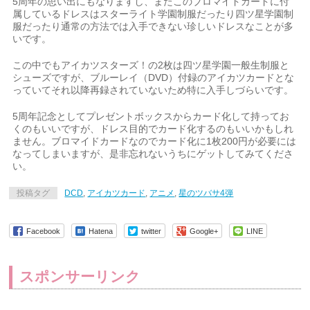
5周年の思い出にもなりますし、またこのブロマイドカードに付
属しているドレスはスターライト学園制服だったり四ツ星学園制
服だったり通常の方法では入手できない珍しいドレスなことが多
いです。
この中でもアイカツスターズ！の2枚は四ツ星学園一般生制服と
シューズですが、ブルーレイ（DVD）付録のアイカツカードとな
っていてそれ以降再録されていないため特に入手しづらいです。
5周年記念としてプレゼントボックスからカード化して持ってお
くのもいいですが、ドレス目的でカード化するのもいいかもしれ
ません。ブロマイドカードなのでカード化に1枚200円が必要には
なってしまいますが、是非忘れないうちにゲットしてみてくださ
い。
投稿タグ
DCD
,
アイカツカード
,
アニメ
,
星のツバサ4弾
Facebook
Hatena
twitter
Google+
LINE
スポンサーリンク