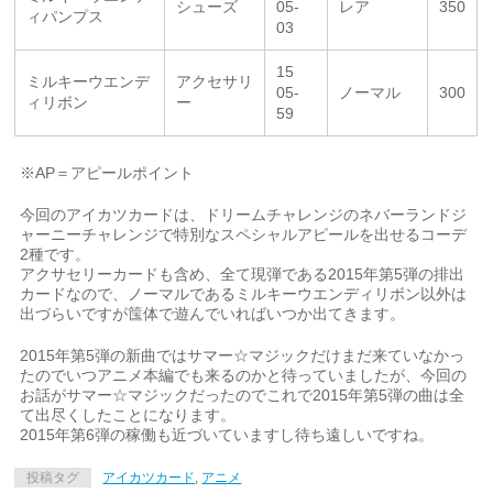
シューズ
05-
レア
350
ィパンプス
03
15
ミルキーウエンデ
アクセサリ
05-
ノーマル
300
ィリボン
ー
59
※AP＝アピールポイント
今回のアイカツカードは、ドリームチャレンジのネバーランドジ
ャーニーチャレンジで特別なスペシャルアピールを出せるコーデ
2種です。
アクサセリーカードも含め、全て現弾である2015年第5弾の排出
カードなので、ノーマルであるミルキーウエンディリボン以外は
出づらいですが筺体で遊んでいればいつか出てきます。
2015年第5弾の新曲ではサマー☆マジックだけまだ来ていなかっ
たのでいつアニメ本編でも来るのかと待っていましたが、今回の
お話がサマー☆マジックだったのでこれで2015年第5弾の曲は全
て出尽くしたことになります。
2015年第6弾の稼働も近づいていますし待ち遠しいですね。
投稿タグ
アイカツカード
,
アニメ