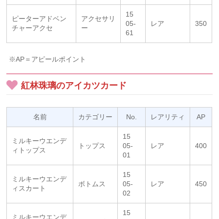
15
ピーターアドベン
アクセサリ
05-
レア
350
チャーアクセ
ー
61
※AP＝アピールポイント
紅林珠璃のアイカツカード
名前
カテゴリー
No.
レアリティ
AP
15
ミルキーウエンデ
トップス
05-
レア
400
ィトップス
01
15
ミルキーウエンデ
ボトムス
05-
レア
450
ィスカート
02
15
ミルキーウエンデ