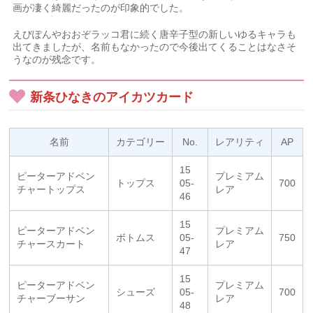
画が凄く綺麗だったのが印象的でした。
えびぽんやおおぞラッコ君に続く唐辛子型の新しいゆるキャラも
出てきましたが、名前もなかったので今後出てくることはなさそ
うなのが残念です。
新条ひなきのアイカツカード
名前
カテゴリー
No.
レアリティ
AP
15
ピーターアドベン
プレミアム
トップス
05-
700
チャートップス
レア
46
15
ピーターアドベン
プレミアム
ボトムス
05-
750
チャースカート
レア
47
15
ピーターアドベン
プレミアム
シューズ
05-
700
チャーブーサン
レア
48