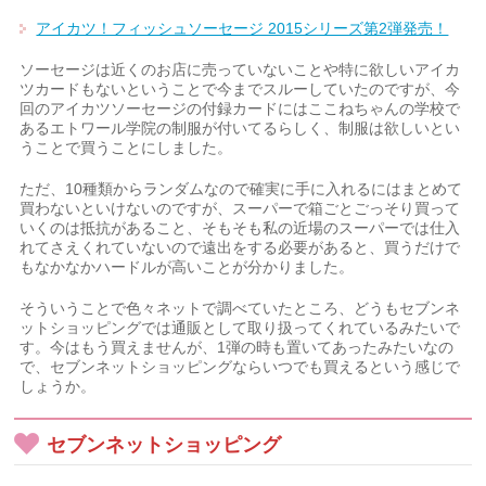
アイカツ！フィッシュソーセージ 2015シリーズ第2弾発売！
ソーセージは近くのお店に売っていないことや特に欲しいアイカ
ツカードもないということで今までスルーしていたのですが、今
回のアイカツソーセージの付録カードにはここねちゃんの学校で
あるエトワール学院の制服が付いてるらしく、制服は欲しいとい
うことで買うことにしました。
ただ、10種類からランダムなので確実に手に入れるにはまとめて
買わないといけないのですが、スーパーで箱ごとごっそり買って
いくのは抵抗があること、そもそも私の近場のスーパーでは仕入
れてさえくれていないので遠出をする必要があると、買うだけで
もなかなかハードルが高いことが分かりました。
そういうことで色々ネットで調べていたところ、どうもセブンネ
ットショッピングでは通販として取り扱ってくれているみたいで
す。今はもう買えませんが、1弾の時も置いてあったみたいなの
で、セブンネットショッピングならいつでも買えるという感じで
しょうか。
セブンネットショッピング