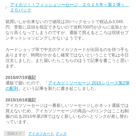
アイカツ！！フィッシュソーセージ ２０１５年＜第２弾＞
２０パック
箱買いしか出来ないので値段は20パックセットで税込み3,045
円、受取に店頭を指定できないので送料700円がさらに追加とか
なり高くなってしまうのですが、通販で買えるところは現状セブ
ンネットショッピングしかないようです。
カードショップ等で中古のアイカツカードが出回るのを待つ手も
ありますが、時間がかかるし確実ではないということで私は今日
注文しました。また届いたらこちらのほうで記事を書こうと思い
ます。
2015/07/19追記
通販で届いたので、「
アイカツ！ソーセージ 2015シリーズ第2弾
の配列
」という記事を新たに書き起こしました。
2015/10/18追記
アイカツソーセージは一番新しいソーセージしかネット通販では
買えないため、アイカツソーセージの商品へのリンクはここね制
服の出る2015年第2弾ではなく新しいものへとリンクが差し替わ
っています。
投稿タグ
アイカツカード
,
グッズ