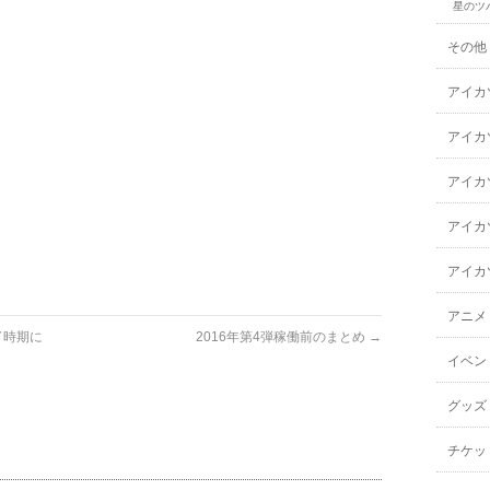
星のツ
その他
アイカ
アイカ
アイカ
アイカ
アイカ
アニメ
了時期に
2016年第4弾稼働前のまとめ
→
イベン
グッズ
チケッ