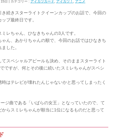
月15日
カテゴリー :
アイカツカード
,
アイカツ！
,
アニメ
、引き続きスターライトクイーンカップのお話で、今回の
カップ最終日です。
スミレちゃん、ひなきちゃんの3人です。
ちゃん、あかりちゃんの順で、今回のお話ではひなきち
れました。
してスペシャルアピールも決め、そのままスターライト
のでですが、何とその後に続いたスミレちゃんがスペシ
。
聴時はテレビが壊れたんじゃないかと思ってしまったく
テージ曲である「いばらの女王」となっていたので、て
だからスミレちゃんが順当に1位になるものだと思って
ド