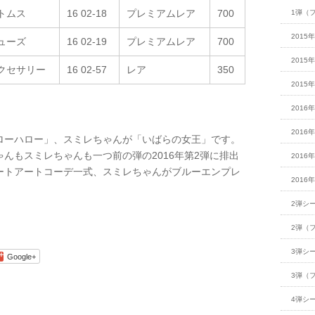
トムス
16 02-18
プレミアムレア
700
1弾（
2015
ューズ
16 02-19
プレミアムレア
700
2015
クセサリー
16 02-57
レア
350
2015
2016
2016
ローハロー」、スミレちゃんが「いばらの女王」です。
んもスミレちゃんも一つ前の弾の2016年第2弾に排出
2016
ートアートコーデ一式、スミレちゃんがブルーエンプレ
2016
2弾シ
2弾（
3弾シ
Google+
3弾（
4弾シ