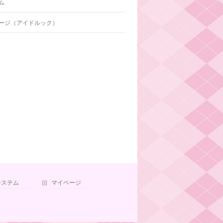
ム
ージ（アイドルック）
システム
マイページ