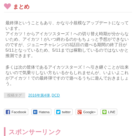
まとめ
最終弾ということもあり、かなり小規模なアップデートになって
います。
アイカツ！からアイカツスターズ！への切り替え時期が分からな
いため、アイカツ！がいつ終わるのかもちょっと予想ができない
のですが、ジョニーチャレンジの3話目の遊べる期間の終了日が
5/11となっているため、5/11までは稼動しているのではないかと
推測できます。
多くは次の筐体であるアイカツスターズ！へ引き継ぐことが出来
ないので気乗りしない方もいるかもしれませんが、いよいよこれ
がアイカツ！での最終弾ですので遊べるうちに遊んでおきましょ
う。
投稿タグ
2016年第4弾
,
DCD
Facebook
Hatena
twitter
Google+
LINE
スポンサーリンク