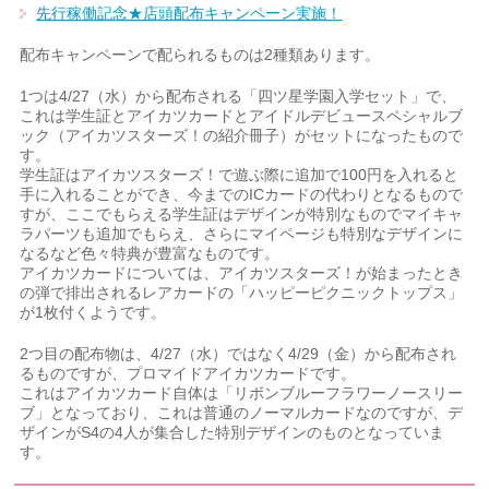
先行稼働記念★店頭配布キャンペーン実施！
配布キャンペーンで配られるものは2種類あります。
1つは4/27（水）から配布される「四ツ星学園入学セット」で、
これは学生証とアイカツカードとアイドルデビュースペシャルブ
ック（アイカツスターズ！の紹介冊子）がセットになったもので
す。
学生証はアイカツスターズ！で遊ぶ際に追加で100円を入れると
手に入れることができ、今までのICカードの代わりとなるもので
すが、ここでもらえる学生証はデザインが特別なものでマイキャ
ラパーツも追加でもらえ、さらにマイページも特別なデザインに
なるなど色々特典が豊富なものです。
アイカツカードについては、アイカツスターズ！が始まったとき
の弾で排出されるレアカードの「ハッピーピクニックトップス」
が1枚付くようです。
2つ目の配布物は、4/27（水）ではなく4/29（金）から配布され
るものですが、プロマイドアイカツカードです。
これはアイカツカード自体は「リボンブルーフラワーノースリー
ブ」となっており、これは普通のノーマルカードなのですが、デ
ザインがS4の4人が集合した特別デザインのものとなっていま
す。