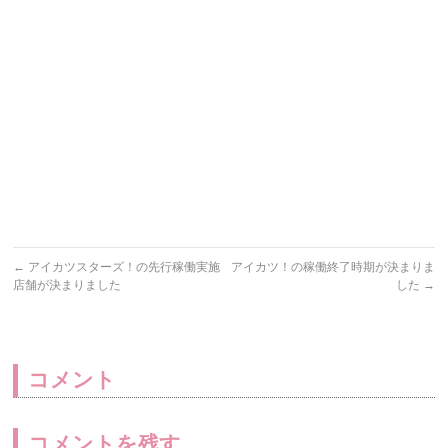
←
アイカツスターズ！の先行稼働実施
アイカツ！の稼働終了時期が決まりま
店舗が決まりました
した
→
コメント
コメントを残す