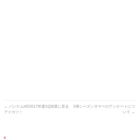
←
バンナムHD2017年度1Q決算に見る
2弾シーズンサマーのアンケートにつ
アイカツ！
いて
→