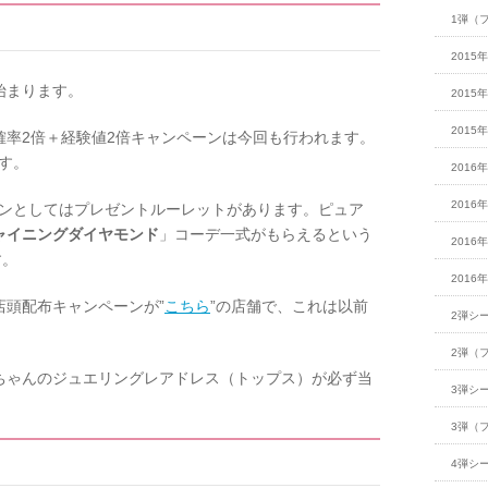
1弾（
2015
始まります。
2015
2015
確率2倍＋経験値2倍キャンペーンは今回も行われます。
ます。
2016
2016
ペーンとしてはプレゼントルーレットがあります。ピュア
ャイニングダイヤモンド
」コーデ一式がもらえるという
2016
す。
2016
店頭配布キャンペーンが”
こちら
”の店舗で、これは以前
2弾シ
。
2弾（
ちゃんのジュエリングレアドレス（トップス）が必ず当
3弾シ
3弾（
4弾シ