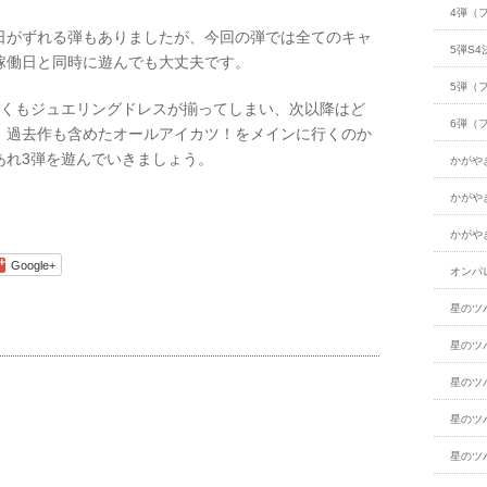
4弾（
日がずれる弾もありましたが、今回の弾では全てのキャ
5弾S4
稼働日と同時に遊んでも大丈夫です。
5弾（
早くもジュエリングドレスが揃ってしまい、次以降はど
6弾（
、過去作も含めたオールアイカツ！をメインに行くのか
あれ3弾を遊んでいきましょう。
かがや
かがや
かがや
Google+
オンパ
星のツ
星のツ
星のツ
星のツ
星のツ