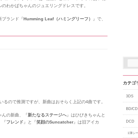
ルのわかばちゃんのジュエリングドレスです。
新ブランド『
Humming Leaf（ハミングリーフ）
』で、
カテゴ
3DS
ているので推測ですが、新曲はおそらく上記の4曲です。
BD/CD
ゃんの新曲、『
新たなるステージへ
』はひびきちゃんと
DCD
、『
フレンド
』と『
笑顔のSuncatcher
』は旧アイカ
1弾シ