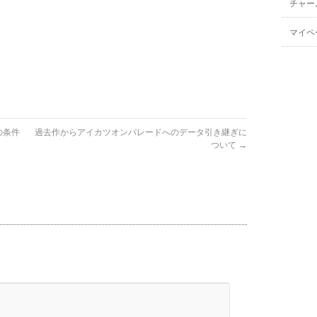
チャー
マイペ
の条件
過去作からアイカツオンパレードへのデータ引き継ぎに
ついて
→