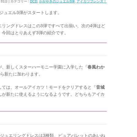
月31日
カテゴリー :
DCD
,
かがやきのジュエル3弾
,
アイカツフレンズ！
のジュエル3弾がスタートします。
エリングドレスはこの3弾ですべて出揃い、次の4弾はど
、今回はとりあえず3弾の紹介です。
が、新しくスターハーモニー学園に入学した『
春風わか
から新たに加わります。
しては、オールアイカツ！モードをクリアすると『
音城
んが新たに使えるようになるようです。どちらもアイカ
るジュエリングドレスは3種類、ピュアパレットのあいね