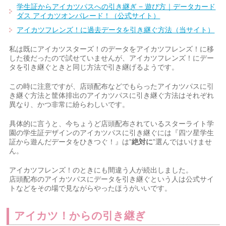
学生証からアイカツパスへの引き継ぎ − 遊び方｜データカード
ダス アイカツオンパレード！（公式サイト）
アイカツフレンズ！に過去データを引き継ぐ方法（当サイト）
私は既にアイカツスターズ！のデータをアイカツフレンズ！に移
した後だったので試せていませんが、アイカツフレンズ！にデー
タを引き継ぐときと同じ方法で引き継げるようです。
この時に注意ですが、店頭配布などでもらったアイカツパスに引
き継ぐ方法と筐体排出のアイカツパスに引き継ぐ方法はそれぞれ
異なり、かつ非常に紛らわしいです。
具体的に言うと、今ちょうど店頭配布されているスターライト学
園の学生証デザインのアイカツパスに引き継ぐには『四ツ星学生
証から遊んだデータをひきつぐ！』は”
絶対に
”選んではいけませ
ん。
アイカツフレンズ！のときにも間違う人が続出しました。
店頭配布のアイカツパスにデータを引き継ぐという人は公式サイ
トなどをその場で見ながらやったほうがいいです。
アイカツ！からの引き継ぎ