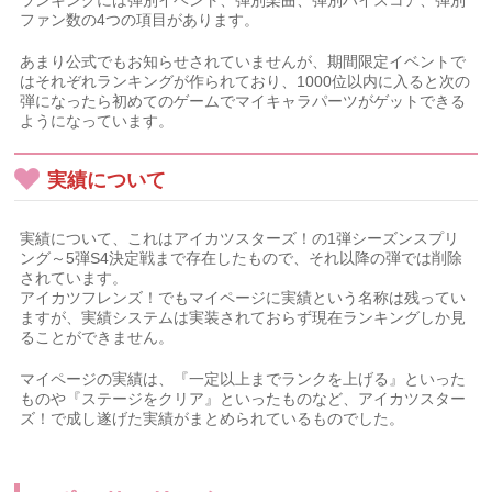
ランキングには弾別イベント、弾別楽曲、弾別ハイスコア、弾別
ファン数の4つの項目があります。
あまり公式でもお知らせされていませんが、期間限定イベントで
はそれぞれランキングが作られており、1000位以内に入ると次の
弾になったら初めてのゲームでマイキャラパーツがゲットできる
ようになっています。
実績について
実績について、これはアイカツスターズ！の1弾シーズンスプリ
ング～5弾S4決定戦まで存在したもので、それ以降の弾では削除
されています。
アイカツフレンズ！でもマイページに実績という名称は残ってい
ますが、実績システムは実装されておらず現在ランキングしか見
ることができません。
マイページの実績は、『一定以上までランクを上げる』といった
ものや『ステージをクリア』といったものなど、アイカツスター
ズ！で成し遂げた実績がまとめられているものでした。