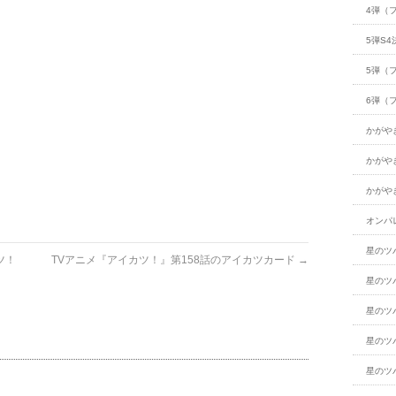
4弾（
5弾S4
5弾（
6弾（
かがや
かがや
かがや
オンパ
星のツ
ツ！
TVアニメ『アイカツ！』第158話のアイカツカード
→
星のツ
星のツ
星のツ
星のツ