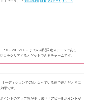
月15日
カテゴリー :
2016年第1弾
,
DCD
,
アイカツ！
,
チャーム
1/01～2015/11/25までの期間限定ステージである
3話目をクリアするとゲットできるチャームです。
、オーディションでCMとなっている曲で遊んだときに
」効果です。
ルポイントのアップ数が少し減り「
アピールポイントが