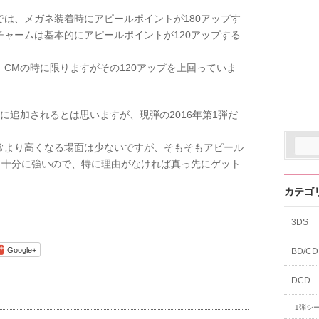
は、メガネ装着時にアピールポイントが180アップす
ャームは基本的にアピールポイントが120アップする
。
CMの時に限りますがその120アップを上回っていま
に追加されるとは思いますが、現弾の2016年第1弾だ
。
常より高くなる場面は少ないですが、そもそもアピール
も十分に強いので、特に理由がなければ真っ先にゲット
カテゴ
3DS
Google+
BD/CD
DCD
1弾シ