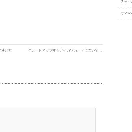
チャー
マイペ
な使い方
グレードアップするアイカツカードについて
→