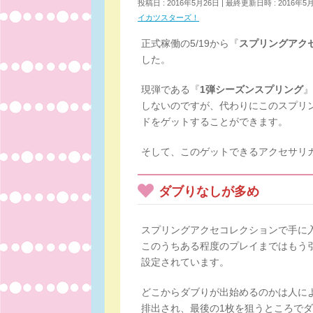
投稿日 : 2016年5月26日
最終更新日時 : 2016年5
イカツスターズ！
正式稼働の5/19から『
スプリングアク
した。
現弾である『
1弾シーズンスプリング
』
しないのですが、代わりにこのスプリ
ドをゲットすることができます。
そして、このゲットできるアクセサリ
ダブりなしが多め
スプリングアクセコレクションで手に
このうちある程度のプレイまではもう
設定されています。
どこからダブりが出始めるのかは人に
排出され、最後の1枚を狙うところで