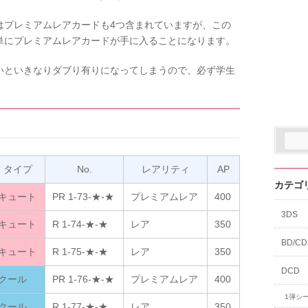
はプレミアムレアカードも4つ含まれていますが、この
単にプレミアムレアカードが手に入ることになります。
いといきなりダブり有りになってしまうので、必ず学生
タイプ
No.
レアリティ
AP
カテゴ
キュート
PR 1-73-★-★
プレミアムレア
400
3DS
キュート
R 1-74-★-★
レア
350
BD/CD
キュート
R 1-75-★-★
レア
350
DCD
クール
PR 1-76-★-★
プレミアムレア
400
1弾シ
クール
R 1-77-★-★
レア
350