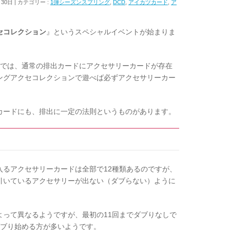
月30日
カテゴリー :
1弾シーズンスプリング
,
DCD
,
アイカツカード
,
ア
セコレクション
』というスペシャルイベントが始まりま
では、通常の排出カードにアクセサリーカードが存在
ングアクセコレクションで遊べば必ずアクセサリーカー
カードにも、排出に一定の法則というものがあります。
入るアクセサリーカードは全部で12種類あるのですが、
引いているアクセサリーが出ない（ダブらない）ように
よって異なるようですが、最初の11回までダブりなしで
ダブり始める方が多いようです。