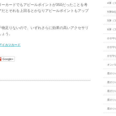
4弾（
ーカードでもアピールポイントが350だったことを考
アだとそれを上回るとかなりアピールポイントもアップ
5弾S4
5弾（
干物足りないので、いずれさらに効果の高いアクセサリ
6弾（
しょう。
かがや
アイカツカード
かがや
かがや
Google+
オンパ
星のツ
星のツ
星のツ
星のツ
星のツ