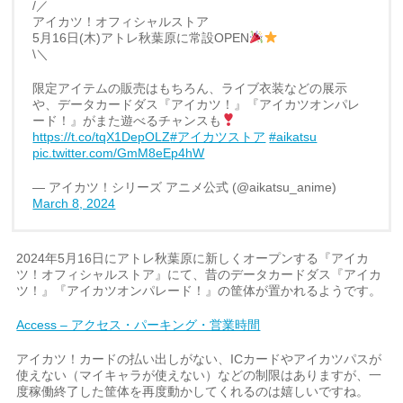
/／
アイカツ！オフィシャルストア
5月16日(木)アトレ秋葉原に常設OPEN
\＼
限定アイテムの販売はもちろん、ライブ衣装などの展示
や、データカードダス『アイカツ！』『アイカツオンパレ
ード！』がまた遊べるチャンスも
https://t.co/tqX1DepOLZ
#アイカツストア
#aikatsu
pic.twitter.com/GmM8eEp4hW
— アイカツ！シリーズ アニメ公式 (@aikatsu_anime)
March 8, 2024
2024年5月16日にアトレ秋葉原に新しくオープンする『アイカ
ツ！オフィシャルストア』にて、昔のデータカードダス『アイカ
ツ！』『アイカツオンパレード！』の筐体が置かれるようです。
Access – アクセス・パーキング・営業時間
アイカツ！カードの払い出しがない、ICカードやアイカツパスが
使えない（マイキャラが使えない）などの制限はありますが、一
度稼働終了した筐体を再度動かしてくれるのは嬉しいですね。