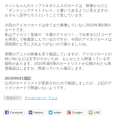
スミレちゃんのトップス＆ボトムスのカードは、映像からだと
「ダンスシングナイトドレス」と書いてあるように見えますが、
おそらく誤字だろうということで直しています。
今回のアイカツカードは全てまだ稼働していない2015年第5弾の
カードです。
私はアイカツ！筺体の「今週のアイカツ！」で出来るだけコーデ
を再現して毎週楽しんでいるのですが、今回のアイカツカードは
現段階だと手に入れようがないので困りましたね。
実際のアニメの映像を見て確認していますが、アイカツカードの
特にNo.などは文字が小さいため、もしかしたら間違っている可
能性があります。2015年第5弾のカードリストが公開されたら再
度確認はしますが、間違っていたら修正します。
2015/05/21追記
公式のカードリストが更新されたので確認しましたが、上記のア
イカツカードで間違いないようです。
投稿タグ
アイカツカード
,
アニメ
Facebook
Hatena
twitter
Google+
LINE