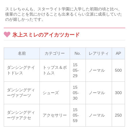
スミレちゃんも、スターライト学園に入学した初期の頃と比べ、
後輩のことを気にかけることも出来るくらい立派に成長していた
のが嬉しかったです。
氷上スミレのアイカツカード
名前
カテゴリー
No.
レアリティ
AP
15
ダンシングナイ
トップス＆ボ
05-
ノーマル
500
トドレス
トムス
29
15
ダンシングディ
シューズ
05-
ノーマル
300
ーヴァブーツ
30
15
ダンシングディ
アクセサリー
05-
ノーマル
250
ーヴァアクセ
59