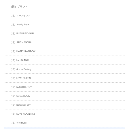
（旧）ブランド
（旧）ノーブランド
（旧）Angely Sugar
（旧）FUTURING GIRL
（旧）SPICY AGEHA
（旧）HAPPY RAINBOW
（旧）LoLi GoThiC
（旧）Aurora Fantasy
（旧）LOVE QUEEN
（旧）MAGICAL TOY
（旧）Swing ROCK
（旧）Bohemian Sky
（旧）LOVE MOONRISE
（旧）ViVid Kiss