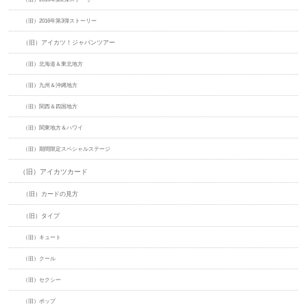
（旧）2016年第3弾ストーリー
（旧）アイカツ！ジャパンツアー
（旧）北海道＆東北地方
（旧）九州＆沖縄地方
（旧）関西＆四国地方
（旧）関東地方＆ハワイ
（旧）期間限定スペシャルステージ
（旧）アイカツカード
（旧）カードの見方
（旧）タイプ
（旧）キュート
（旧）クール
（旧）セクシー
（旧）ポップ