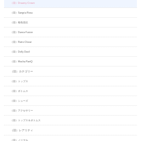
（旧）Dreamy Crown
（旧）Sangria Rosa
（旧）桜色花伝
（旧）Dance Fusion
（旧）Retro Clover
（旧）Dolly Devil
（旧）Mecha PaniQ
（旧）カテゴリー
（旧）トップス
（旧）ボトムス
（旧）シューズ
（旧）アクセサリー
（旧）トップス＆ボトムス
（旧）レアリティ
（旧）ノーマル