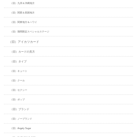
（旧）九州＆沖縄地方
（旧）関西＆四国地方
（旧）関東地方＆ハワイ
（旧）期間限定スペシャルステージ
（旧）アイカツカード
（旧）カードの見方
（旧）タイプ
（旧）キュート
（旧）クール
（旧）セクシー
（旧）ポップ
（旧）ブランド
（旧）ノーブランド
（旧）Angely Sugar