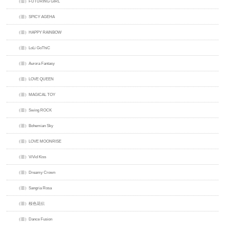
（旧）FUTURING GIRL
（旧）SPICY AGEHA
（旧）HAPPY RAINBOW
（旧）LoLi GoThiC
（旧）Aurora Fantasy
（旧）LOVE QUEEN
（旧）MAGICAL TOY
（旧）Swing ROCK
（旧）Bohemian Sky
（旧）LOVE MOONRISE
（旧）ViVid Kiss
（旧）Dreamy Crown
（旧）Sangria Rosa
（旧）桜色花伝
（旧）Dance Fusion