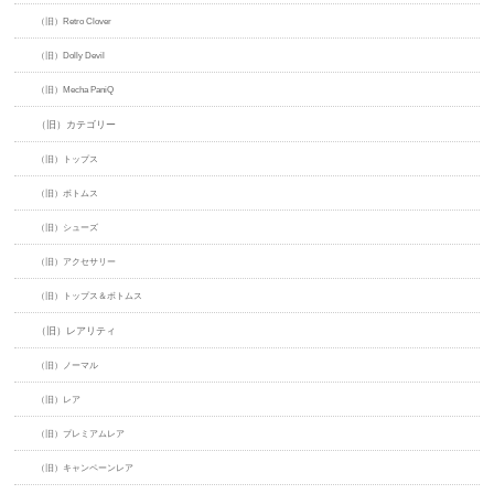
（旧）Retro Clover
（旧）Dolly Devil
（旧）Mecha PaniQ
（旧）カテゴリー
（旧）トップス
（旧）ボトムス
（旧）シューズ
（旧）アクセサリー
（旧）トップス＆ボトムス
（旧）レアリティ
（旧）ノーマル
（旧）レア
（旧）プレミアムレア
（旧）キャンペーンレア