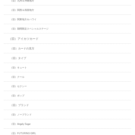
（旧）九州＆沖縄地方
（旧）関西＆四国地方
（旧）関東地方＆ハワイ
（旧）期間限定スペシャルステージ
（旧）アイカツカード
（旧）カードの見方
（旧）タイプ
（旧）キュート
（旧）クール
（旧）セクシー
（旧）ポップ
（旧）ブランド
（旧）ノーブランド
（旧）Angely Sugar
（旧）FUTURING GIRL