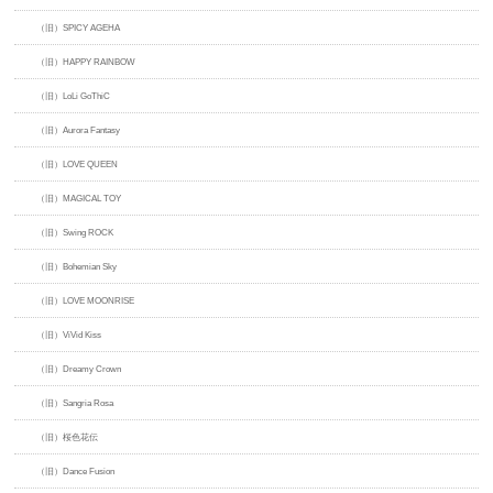
（旧）SPICY AGEHA
（旧）HAPPY RAINBOW
（旧）LoLi GoThiC
（旧）Aurora Fantasy
（旧）LOVE QUEEN
（旧）MAGICAL TOY
（旧）Swing ROCK
（旧）Bohemian Sky
（旧）LOVE MOONRISE
（旧）ViVid Kiss
（旧）Dreamy Crown
（旧）Sangria Rosa
（旧）桜色花伝
（旧）Dance Fusion