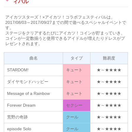
ィバル
アイカツスターズ！×アイカツ！コラボフェスティバルは、
2017/08/03～2017/09/27までの間で遊べるスペシャルイベントで
す。
ステージをクリアするたびにアイカツ！コインが貯まっていき、
コインが一定数揃うと使用できるアイドルが増えたりドレスがプ
レゼントされます。
曲名
タイプ
難易度
STARDOM!
キュート
★～★★★★
ダイヤモンドハッピー
キュート
★～★★★★
Message of a Rainbow
キュート
★～★★★★
Forever Dream
セクシー
★～★★★★
荒野の奇跡
クール
★～★★★★
episode Solo
クール
★～★★★★