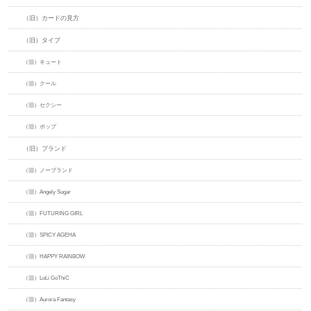
（旧）カードの見方
（旧）タイプ
（旧）キュート
（旧）クール
（旧）セクシー
（旧）ポップ
（旧）ブランド
（旧）ノーブランド
（旧）Angely Sugar
（旧）FUTURING GIRL
（旧）SPICY AGEHA
（旧）HAPPY RAINBOW
（旧）LoLi GoThiC
（旧）Aurora Fantasy