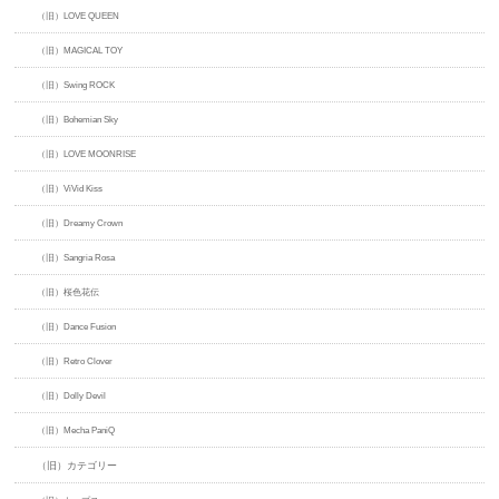
（旧）LOVE QUEEN
（旧）MAGICAL TOY
（旧）Swing ROCK
（旧）Bohemian Sky
（旧）LOVE MOONRISE
（旧）ViVid Kiss
（旧）Dreamy Crown
（旧）Sangria Rosa
（旧）桜色花伝
（旧）Dance Fusion
（旧）Retro Clover
（旧）Dolly Devil
（旧）Mecha PaniQ
（旧）カテゴリー