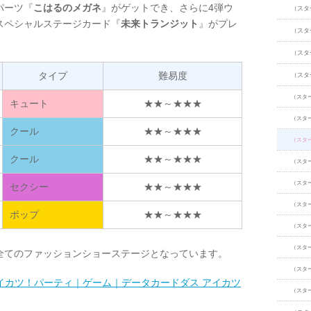
パーツ『
こはるのメガネ
』がゲットでき、さらに4弾ウ
（スタ
スペシャルステージカード『
未来トランジット
』がプレ
（スタ
（スタ
タイプ
難易度
（スタ
（スタ
キュート
★★～★★★
（スタ
クール
★★～★★★
（スタ
クール
★★～★★★
（スタ
（スタ
セクシー
★★～★★★
（スタ
ポップ
★★～★★★
（スタ
（スタ
全てのファッションショーステージとなっています。
（スタ
イカツ！パーティ｜ゲーム｜データカードダス アイカツ
（スタ