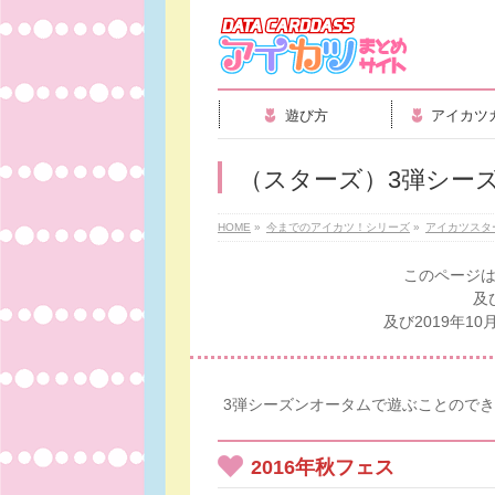
遊び方
アイカツ
（スターズ）3弾シー
HOME
»
今までのアイカツ！シリーズ
»
アイカツスタ
このページは
及
及び2019年
3弾シーズンオータムで遊ぶことので
2016年秋フェス