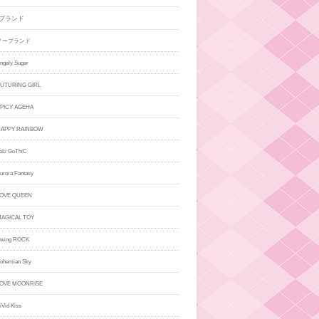
ブランド
ノーブランド
ely Sugar
TURING GIRL
ICY AGEHA
PPY RAINBOW
i GoThiC
ora Fantasy
VE QUEEN
GICAL TOY
ing ROCK
hemian Sky
VE MOONRISE
id Kiss