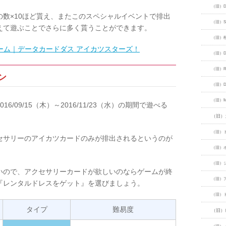
（旧）Dr
数×10ほど貰え、またこのスペシャルイベントで排出
（旧）San
えて遊ぶことでさらに多く貰うことができます。
（旧）
ーム｜データカードダス アイカツスターズ！
（旧）Dan
（旧）Ret
ン
（旧）Dol
（旧）Me
016/09/15（木）～2016/11/23（水）の期間で遊べる
（旧）
（旧）
セサリーのアイカツカードのみが排出されるというのが
（旧）
（旧）
いので、アクセサリーカードが欲しいのならゲームが終
（旧）
『レンタルドレスをゲット』を選びましょう。
（旧）
タイプ
難易度
（旧）