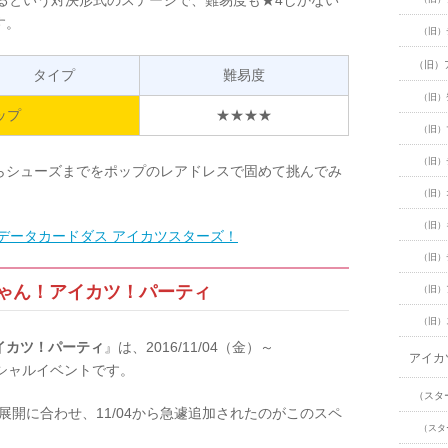
るという対決形式のステージで、難易度も★4しかない
す。
（旧）
（旧）
タイプ
難易度
（旧）
ップ
★★★★
（旧）
（旧）
らシューズまでをポップのレアドレスで固めて挑んでみ
（旧）
（旧）
データカードダス アイカツスターズ！
（旧）
ゃん！アイカツ！パーティ
（旧）
（旧）
イカツ！パーティ
』は、2016/11/04（金）～
アイカ
スペシャルイベントです。
（スタ
展開に合わせ、11/04から急遽追加されたのがこのスペ
（スタ