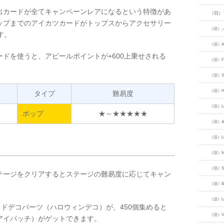
出カードが全てキャンペーンレアになるという特徴があ
（旧）
ップまでのアイカツカードがトップスからアクセサリー
（旧）
す。
（旧）Ang
ドを使うと、アピールポイントが+600上乗せされる
（旧）FU
（旧）SP
（旧）HA
タイプ
難易度
（旧）LoL
ポップ
★～★★★★★
（旧）Aur
（旧）LO
（旧）MA
（旧）Sw
テージをクリアするとステージの難易度に応じてキャン
（旧）Bo
（旧）LO
イドデコパーツ（ハロウィンデコ）が、450個集めると
（旧）ViV
アイパッチ）がゲットできます。