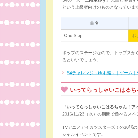
S4の一人『
二階堂ゆず
』先輩と勝負す
という上級者向けのものとなっていま
曲名
One Step
ポ
ポップのステージなので、トップスか
るといいでしょう。
S4チャレンジ～ゆず編～｜ゲーム｜
いってらっしゃいこはるち
『
いってらっしゃいこはるちゃん！ア
2016/11/23（水）の期間で遊べる
TVアニメアイカツスターズ！の30話の
シャルイベントです。