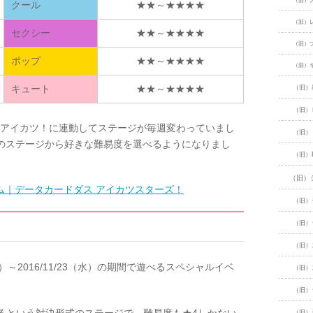
（旧）
クール
★★～★★★★
（旧）
セクシー
★★～★★★★
（旧）
ポップ
★★～★★★★
（旧）
キュート
★★～★★★★
（旧）
（旧）
のアイカツ！に連動してステージが毎週変わっていまし
（旧）
つのステージから好きな難易度を選べるようになりまし
（旧）
（旧）
ム｜データカードダス アイカツスターズ！
（旧）
（旧）
（旧）
（木）～2016/11/23（水）の期間で遊べるスペシャルイベ
（旧）
（旧）
（旧）