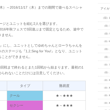
20（木）～2016/11/17（木）までの期間で遊べるスペシャ
アイカ
（旧）
テージとユニットを組む2人を選びます。
（旧）
016年秋フェスで3回遊ぶまで固定となるため、途中で
（旧）
きません。
（旧）
r You!』にし、ユニットとしてゆめちゃんとローラちゃんを
（旧）
ージも『1,2,Sing for You!』となり、ユニット
ることができません。
（旧）
（旧）
3回戦まで終わるとまた1回戦から始まります。最初の1
められないことだけには注意してください。
（旧）
（旧）2
タイプ
難易度
（旧）2
クール
★～★★★
（旧）2
（旧）2
セクシー
★～★★★