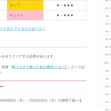
（旧）2
ポップ
★～★★★
（旧）2
キュート
★～★★★
（旧）
（旧）
カードダス アイカツスターズ！
（旧）
（旧）
（旧）
（旧）
ルを全てクリアする必要があります。
（旧）
、別途『
秋フェスで遊ぶための条件について
』という記
（旧）
い。
（旧）
ー
（旧）
（旧）
016/09/15（木）～2016/10/31（月）の期間で遊べる
（旧）
（旧）