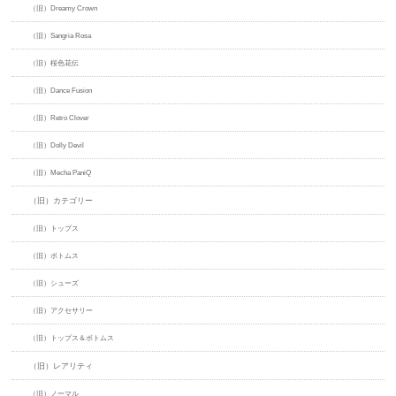
（旧）Dreamy Crown
（旧）Sangria Rosa
（旧）桜色花伝
（旧）Dance Fusion
（旧）Retro Clover
（旧）Dolly Devil
（旧）Mecha PaniQ
（旧）カテゴリー
（旧）トップス
（旧）ボトムス
（旧）シューズ
（旧）アクセサリー
（旧）トップス＆ボトムス
（旧）レアリティ
（旧）ノーマル