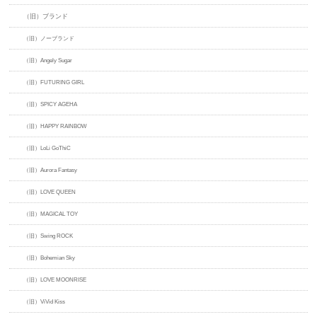
（旧）ブランド
（旧）ノーブランド
（旧）Angely Sugar
（旧）FUTURING GIRL
（旧）SPICY AGEHA
（旧）HAPPY RAINBOW
（旧）LoLi GoThiC
（旧）Aurora Fantasy
（旧）LOVE QUEEN
（旧）MAGICAL TOY
（旧）Swing ROCK
（旧）Bohemian Sky
（旧）LOVE MOONRISE
（旧）ViVid Kiss