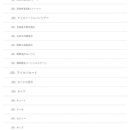
（旧）2016年第3弾ストーリー
（旧）アイカツ！ジャパンツアー
（旧）北海道＆東北地方
（旧）九州＆沖縄地方
（旧）関西＆四国地方
（旧）関東地方＆ハワイ
（旧）期間限定スペシャルステージ
（旧）アイカツカード
（旧）カードの見方
（旧）タイプ
（旧）キュート
（旧）クール
（旧）セクシー
（旧）ポップ