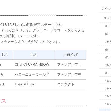
アイカ
（旧）
2015/12/31までの期間限定ステージです。
（旧）
、もしくはスペシャルグッドコーデでコーデをそろえる
（旧）
される特別なステージです。
ップチャーム２０１６がゲットできます。
（旧）
（旧）
かしさ
曲名
ごほうび
（旧）
★
CHU-CHU♥RAINBOW
ファンアップ小
（旧）
（旧）
★
ハローニューワールド
ファンアップ中
（旧）2
★★
Trap of Love
コンタクト
（旧）2
（旧）2
マス
（旧）2