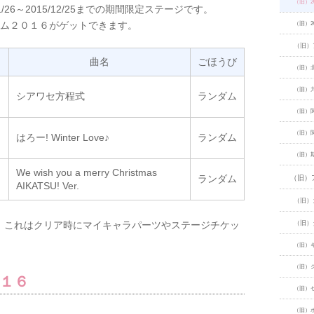
（旧）2
/26～2015/12/25までの期間限定ステージです。
ーム２０１６がゲットできます。
（旧）2
（旧）
さ
曲名
ごほうび
（旧）
（旧）
シアワセ方程式
ランダム
（旧）
（旧）
はろー! Winter Love♪
ランダム
（旧）
We wish you a merry Christmas
ランダム
（旧）
AIKATSU! Ver.
（旧）
、これはクリア時にマイキャラパーツやステージチケッ
（旧）
。
（旧）
（旧）
１６
（旧）
（旧）