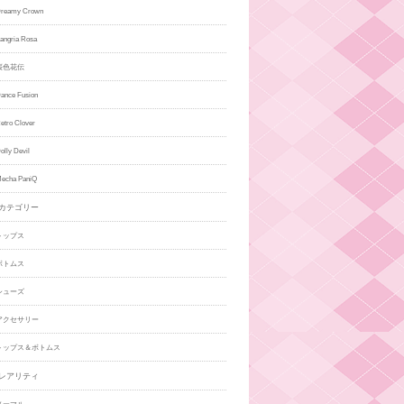
eamy Crown
gria Rosa
桜色花伝
ce Fusion
ro Clover
ly Devil
cha PaniQ
カテゴリー
トップス
ボトムス
シューズ
アクセサリー
トップス＆ボトムス
レアリティ