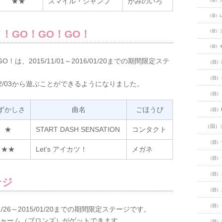
★★
スマイル・ジャンプ
かみのいろ
（旧）
（旧）
！GO！GO！GO！
（旧）
（旧）
、2015/11/01～2016/01/20までの期間限定ステ
（旧）
（旧）
12/03から遊ぶことができるようになりました。
（旧）
ずかしさ
曲名
ごほうび
（旧）
（旧）
★
START DASH SENSATION
コンタクト
（旧）
★★
Let’s アイカツ！
メガネ
（旧）
（旧）
ンジ
（旧）
（旧）
/26～2015/01/20までの期間限定ステージです。
チャーム（ブロンズ）がゲットできます。
（旧）