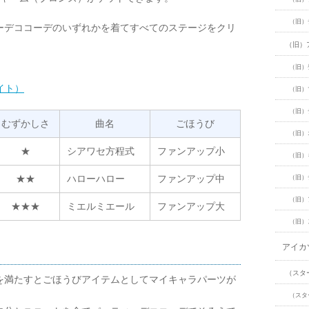
（旧）
ーデココーデのいずれかを着てすべてのステージをクリ
（旧）
（旧）
イト）
（旧）
（旧）
むずかしさ
曲名
ごほうび
（旧）
★
シアワセ方程式
ファンアップ小
（旧）
★★
ハローハロー
ファンアップ中
（旧）
（旧）
★★★
ミエルミエール
ファンアップ大
（旧）
アイカ
（スタ
を満たすとごほうびアイテムとしてマイキャラパーツが
（スタ