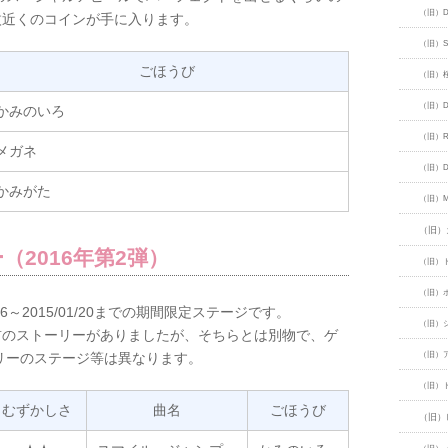
（旧）Dr
枚近くのコインが手に入ります。
（旧）San
ごほうび
（旧）
（旧）Dan
かみのいろ
（旧）Ret
メガネ
（旧）Dol
かみがた
（旧）Me
（旧）
2016年第2弾）
（旧）
（旧）
6～2015/01/20までの期間限定ステージです。
（旧）
じ名前のストーリーがありましたが、そちらとは別物で、ゲ
リーのステージ等は異なります。
（旧）
（旧）
むずかしさ
曲名
ごほうび
（旧）