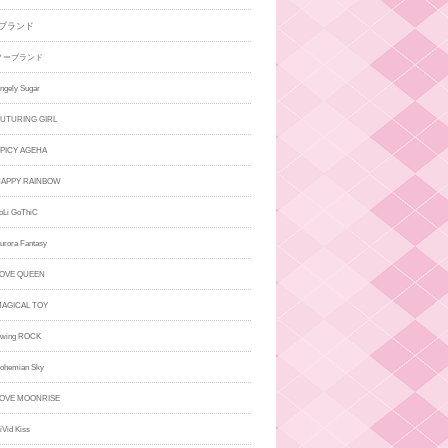
ブランド
ノーブランド
ely Sugar
TURING GIRL
ICY AGEHA
PPY RAINBOW
i GoThiC
ora Fantasy
VE QUEEN
GICAL TOY
ing ROCK
hemian Sky
VE MOONRISE
id Kiss