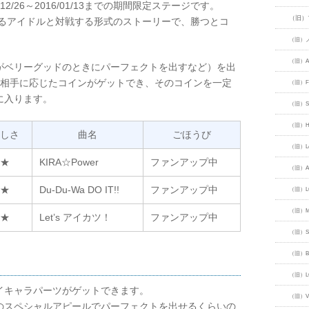
2/26～2016/01/13までの期間限定ステージです。
（旧）
するアイドルと対戦する形式のストーリーで、勝つとコ
（旧）
（旧）Ang
がベリーグッドのときにパーフェクトを出すなど）を出
と相手に応じたコインがゲットでき、そのコインを一定
（旧）FU
に入ります。
（旧）SP
（旧）HA
しさ
曲名
ごほうび
（旧）LoL
★
KIRA☆Power
ファンアップ中
（旧）Aur
★
Du-Du-Wa DO IT!!
ファンアップ中
（旧）LO
（旧）MA
★
Let’s アイカツ！
ファンアップ中
（旧）Sw
（旧）Bo
（旧）LO
イキャラパーツがゲットできます。
（旧）ViV
のスペシャルアピールでパーフェクトを出せるくらいの