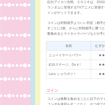
紅白アイカツ合戦 ２０１６は、2015/1
ランダムに登場するTVアニメに登場
インがゲットできます。
コインは対戦相手よりいい判定（相手
すごとに1枚、さらに対戦相手に勝つ
数集めるとマイキャラパーツなどが手
名前
むずか
ニューイヤー☆パワー
★★
紅白ステージ、Do it！
★★
Let’s ショウガツ！
★★
コイン
コインは枚数を集めるごとに以下のマ
コンボを途切らすことなく、かつ全て