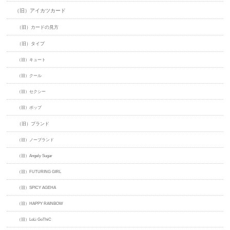
（旧）アイカツカード
（旧）カードの見方
（旧）タイプ
（旧）キュート
（旧）クール
（旧）セクシー
（旧）ポップ
（旧）ブランド
（旧）ノーブランド
（旧）Angely Sugar
（旧）FUTURING GIRL
（旧）SPICY AGEHA
（旧）HAPPY RAINBOW
（旧）LoLi GoThiC