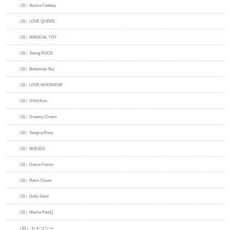
（旧）Aurora Fantasy
（旧）LOVE QUEEN
（旧）MAGICAL TOY
（旧）Swing ROCK
（旧）Bohemian Sky
（旧）LOVE MOONRISE
（旧）ViVid Kiss
（旧）Dreamy Crown
（旧）Sangria Rosa
（旧）桜色花伝
（旧）Dance Fusion
（旧）Retro Clover
（旧）Dolly Devil
（旧）Mecha PaniQ
（旧）カテゴリー