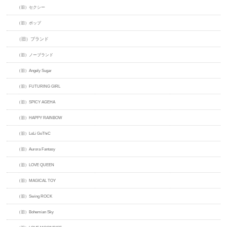
（旧）セクシー
（旧）ポップ
（旧）ブランド
（旧）ノーブランド
（旧）Angely Sugar
（旧）FUTURING GIRL
（旧）SPICY AGEHA
（旧）HAPPY RAINBOW
（旧）LoLi GoThiC
（旧）Aurora Fantasy
（旧）LOVE QUEEN
（旧）MAGICAL TOY
（旧）Swing ROCK
（旧）Bohemian Sky