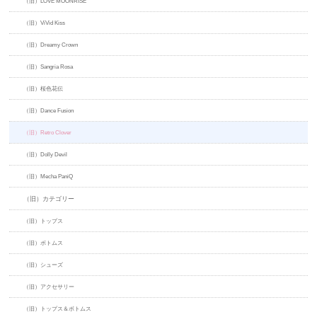
（旧）LOVE MOONRISE
（旧）ViVid Kiss
（旧）Dreamy Crown
（旧）Sangria Rosa
（旧）桜色花伝
（旧）Dance Fusion
（旧）Retro Clover
（旧）Dolly Devil
（旧）Mecha PaniQ
（旧）カテゴリー
（旧）トップス
（旧）ボトムス
（旧）シューズ
（旧）アクセサリー
（旧）トップス＆ボトムス