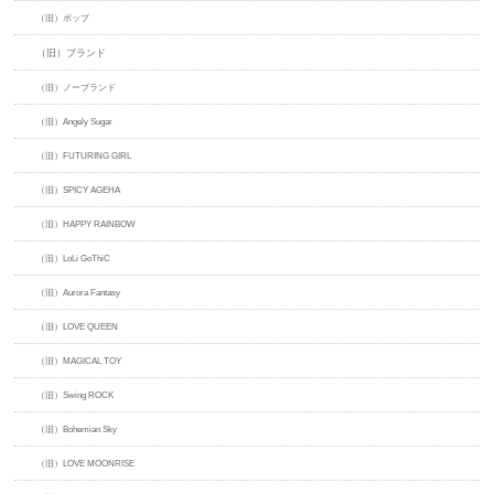
（旧）ポップ
（旧）ブランド
（旧）ノーブランド
（旧）Angely Sugar
（旧）FUTURING GIRL
（旧）SPICY AGEHA
（旧）HAPPY RAINBOW
（旧）LoLi GoThiC
（旧）Aurora Fantasy
（旧）LOVE QUEEN
（旧）MAGICAL TOY
（旧）Swing ROCK
（旧）Bohemian Sky
（旧）LOVE MOONRISE