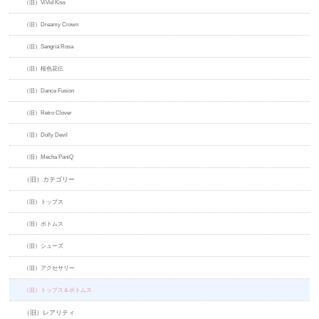
（旧）ViVid Kiss
（旧）Dreamy Crown
（旧）Sangria Rosa
（旧）桜色花伝
（旧）Dance Fusion
（旧）Retro Clover
（旧）Dolly Devil
（旧）Mecha PaniQ
（旧）カテゴリー
（旧）トップス
（旧）ボトムス
（旧）シューズ
（旧）アクセサリー
（旧）トップス＆ボトムス
（旧）レアリティ