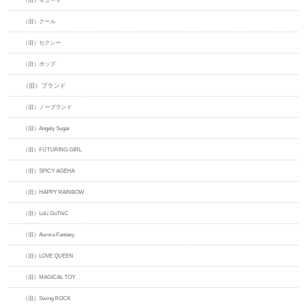
（旧）キュート
（旧）クール
（旧）セクシー
（旧）ポップ
（旧）ブランド
（旧）ノーブランド
（旧）Angely Sugar
（旧）FUTURING GIRL
（旧）SPICY AGEHA
（旧）HAPPY RAINBOW
（旧）LoLi GoThiC
（旧）Aurora Fantasy
（旧）LOVE QUEEN
（旧）MAGICAL TOY
（旧）Swing ROCK