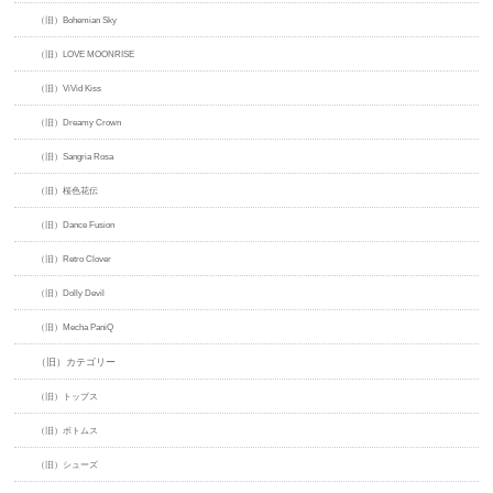
（旧）Bohemian Sky
（旧）LOVE MOONRISE
（旧）ViVid Kiss
（旧）Dreamy Crown
（旧）Sangria Rosa
（旧）桜色花伝
（旧）Dance Fusion
（旧）Retro Clover
（旧）Dolly Devil
（旧）Mecha PaniQ
（旧）カテゴリー
（旧）トップス
（旧）ボトムス
（旧）シューズ